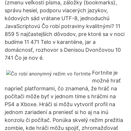
(zmenu veľkosti písma, záložky (bookmarks),
správu hesiel, podporu viacerých jazykov,
kódových sád vrátane UTF-8, jednoduchú
JavaScriptovú Čo robí potraviny kvalitnými? 11
859 5 najčastejších dôvodov, pre ktoré sa v noci
budíme 11 471 Telo v karanténe, jar a
domácnosť, rozhovor s Denisou Dvončovou 10
741 Čo je nov é.
Fortnite je
možné hrať
naprieč platformami, čo znamená, že hráč na
počítači môže byť v jednom tíme s hráčmi na
PS4 a Xboxe. Hráči si môžu vytvoriť profil na
jednom zariadení a preniesť si ho aj na inú
konzolu či počítač. Ponúka skvelý režim prežitia
zombie, kde hráči môžu spojiť, zhromažďovať