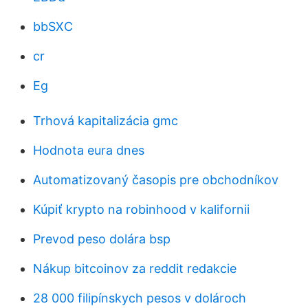
bbSXC
cr
Eg
Trhová kapitalizácia gmc
Hodnota eura dnes
Automatizovaný časopis pre obchodníkov
Kúpiť krypto na robinhood v kalifornii
Prevod peso dolára bsp
Nákup bitcoinov za reddit redakcie
28 000 filipínskych pesos v dolároch