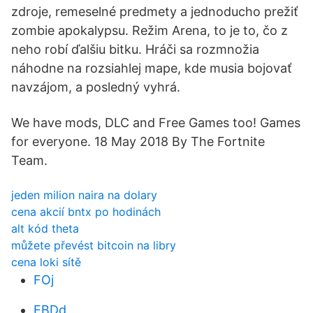
zdroje, remeselné predmety a jednoducho prežiť
zombie apokalypsu. Režim Arena, to je to, čo z
neho robí ďalšiu bitku. Hráči sa rozmnožia
náhodne na rozsiahlej mape, kde musia bojovať
navzájom, a posledný vyhrá.
We have mods, DLC and Free Games too! Games
for everyone. 18 May 2018 By The Fortnite
Team.
jeden milion naira na dolary
cena akcií bntx po hodinách
alt kód theta
můžete převést bitcoin na libry
cena loki sítě
FOj
EBDd