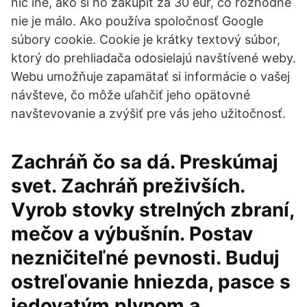
nič iné, ako si ho zakúpiť za 30 eur, čo rozhodne
nie je málo. Ako používa spoločnosť Google
súbory cookie. Cookie je krátky textový súbor,
ktorý do prehliadača odosielajú navštívené weby.
Webu umožňuje zapamätať si informácie o vašej
návšteve, čo môže uľahčiť jeho opätovné
navštevovanie a zvýšiť pre vás jeho užitočnosť.
Zachráň čo sa dá. Preskúmaj
svet. Zachráň preživších.
Vyrob stovky strelných zbraní,
mečov a výbušnín. Postav
nezničiteľné pevnosti. Buduj
ostreľovanie hniezda, pasce s
jedovatým plynom a