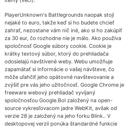
itemy (veci).
PlayerUnknown's Battlegrounds naopak stojí
nejaké to euro, takže keď si ho budete chcieť
zahrať, nezostane vám nič iné, ako si ho zakúpiť
za 30 eur, čo rozhodne nie je málo. Ako používa
spoločnosť Google súbory cookie. Cookie je
krátky textový súbor, ktorý do prehliadača
odosielajú navštívené weby. Webu umožňuje
zapamätať si informácie o vašej návšteve, čo
môže uľahčiť jeho opätovné navštevovanie a
zvýšiť pre vás jeho užitočnosť. Google Chrome je
freeware webový prehliadač vyvíjaný
spoločnosťou Google.Bol založený na open-
source vykresľovacom jadre WebKit, avšak od
verzie 28 je založený na jeho forku Blink.. V
desktopovej verzii ponúka štandardné funkcie