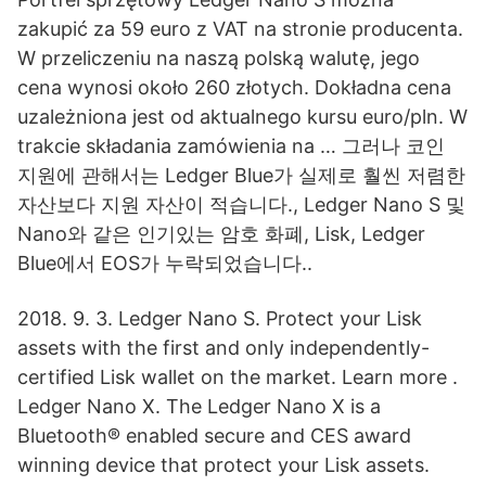
zakupić za 59 euro z VAT na stronie producenta.
W przeliczeniu na naszą polską walutę, jego
cena wynosi około 260 złotych. Dokładna cena
uzależniona jest od aktualnego kursu euro/pln. W
trakcie składania zamówienia na … 그러나 코인
지원에 관해서는 Ledger Blue가 실제로 훨씬 저렴한
자산보다 지원 자산이 적습니다., Ledger Nano S 및
Nano와 같은 인기있는 암호 화폐, Lisk, Ledger
Blue에서 EOS가 누락되었습니다..
2018. 9. 3. Ledger Nano S. Protect your Lisk
assets with the first and only independently-
certified Lisk wallet on the market. Learn more .
Ledger Nano X. The Ledger Nano X is a
Bluetooth® enabled secure and CES award
winning device that protect your Lisk assets.