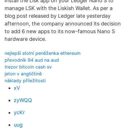
install the Lisk app on your Ledger Nano S to
manage LSK with the Liskish Wallet. As per a
blog post released by Ledger late yesterday
afternoon, the company announced its decision
to add 6 new apps to its now-famous Nano S
hardware device.
nejlepší stolní peněženka ethereum
převodník 94 aud na aud
trezor bitcoin cash sv
jeton v angličtině
náklady příležitosti
xV
zyWQQ
ycKr
uug