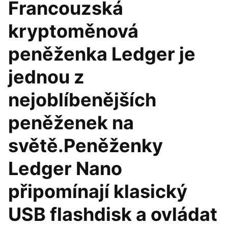
Francouzská
kryptoměnová
peněženka Ledger je
jednou z
nejoblíbenějších
peněženek na
světě.Peněženky
Ledger Nano
připomínají klasický
USB flashdisk a ovládat