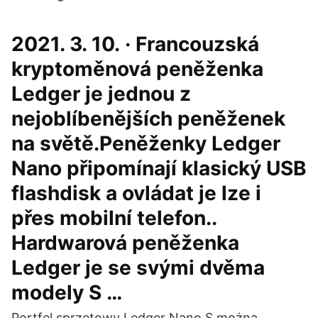
2021. 3. 10. · Francouzská
kryptoměnová peněženka
Ledger je jednou z
nejoblíbenějších peněženek
na světě.Peněženky Ledger
Nano připomínají klasický USB
flashdisk a ovládat je lze i
přes mobilní telefon..
Hardwarová peněženka
Ledger je se svými dvěma
modely S …
Portfel sprzętowy Ledger Nano S można