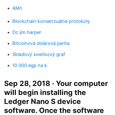
AMn
Blockchain konsenzuálne protokoly
Dc jim harper
Bitcoinová dolárová parita
Skladový sviečkový graf
10 000 egp na k
Sep 28, 2018 · Your computer
will begin installing the
Ledger Nano S device
software. Once the software