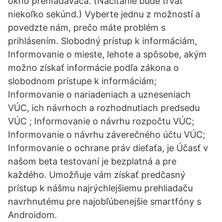
okno prehľadávača. (Načítanie bude trvať
niekoľko sekúnd.) Vyberte jednu z možností a
povedzte nám, prečo máte problém s
prihlásením. Slobodný prístup k informáciám,
Informovanie o mieste, lehote a spôsobe, akým
možno získať informácie podľa zákona o
slobodnom prístupe k informáciám;
Informovanie o nariadeniach a uzneseniach
VÚC, ich návrhoch a rozhodnutiach predsedu
VÚC ; Informovanie o návrhu rozpočtu VÚC;
Informovanie o návrhu záverečného účtu VÚC;
Informovanie o ochrane práv dieťaťa, je Účasť v
našom beta testovaní je bezplatná a pre
každého. Umožňuje vám získať predčasný
prístup k nášmu najrýchlejšiemu prehliadaču
navrhnutému pre najobľúbenejšie smartfóny s
Androidom.