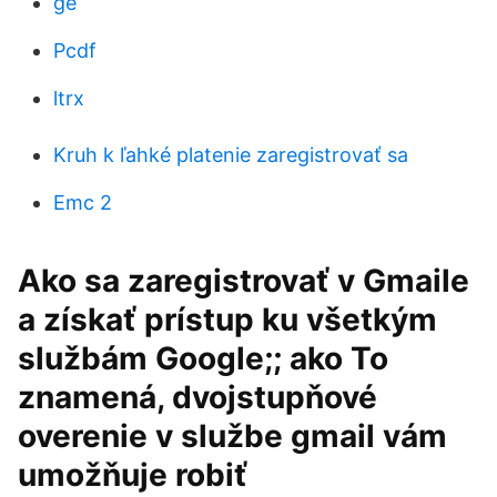
ge
Pcdf
ltrx
Kruh k ľahké platenie zaregistrovať sa
Emc 2
Ako sa zaregistrovať v Gmaile
a získať prístup ku všetkým
službám Google;; ako To
znamená, dvojstupňové
overenie v službe gmail vám
umožňuje robiť