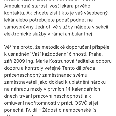
Ambulantná starostlivosť lekára prvého
kontaktu. Ak chcete zistiť kto je váš všeobecný
lekár alebo potrebujete podať podnet na
samosprávny Jednotlivé služby nájdete v sekcii
elektronické služby v rámci ambulantnej
Věříme proto, že metodické doporučení přispěje
k usnadnění Vaší každodenní činnosti. Praha,
září 2009 Ing. Marie Kostruhová ředitelka odboru
dozoru a kontroly veřejné Tento díl předá
práceneschopný zaměstnanec svému
zaměstnavateli jako doklad k uplatnění nároku
na náhradu mzdy v prvních 14 kalendářních
dnech trvání pracovní neschopnosti a k
omluvení nepřítomnosti v práci. OSVČ si jej
ponechá. IV. díl – Žádost o nemocenské (s