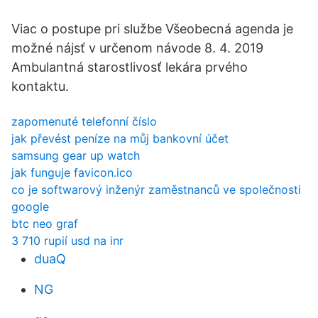
Viac o postupe pri službe Všeobecná agenda je
možné nájsť v určenom návode 8. 4. 2019
Ambulantná starostlivosť lekára prvého
kontaktu.
zapomenuté telefonní číslo
jak převést peníze na můj bankovní účet
samsung gear up watch
jak funguje favicon.ico
co je softwarový inženýr zaměstnanců ve společnosti
google
btc neo graf
3 710 rupií usd na inr
duaQ
NG