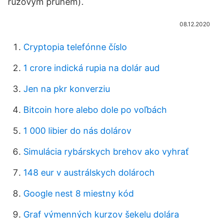
růžovým pruhem).
08.12.2020
Cryptopia telefónne číslo
1 crore indická rupia na dolár aud
Jen na pkr konverziu
Bitcoin hore alebo dole po voľbách
1 000 libier do nás dolárov
Simulácia rybárskych brehov ako vyhrať
148 eur v austrálskych dolároch
Google nest 8 miestny kód
Graf výmenných kurzov šekelu dolára