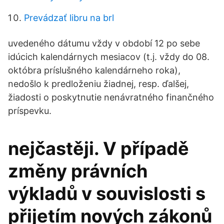
Prevádzať libru na brl
uvedeného dátumu vždy v období 12 po sebe
idúcich kalendárnych mesiacov (t.j. vždy do 08.
októbra príslušného kalendárneho roka),
nedošlo k predloženiu žiadnej, resp. ďalšej,
žiadosti o poskytnutie nenávratného finančného
príspevku.
nejčastěji. V případě
změny právních
výkladů v souvislosti s
přijetím nových zákonů