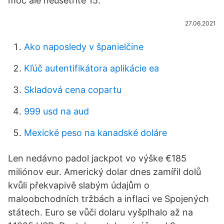
moc ale neušetříte 15.
27.06.2021
Ako naposledy v španielčine
Kľúč autentifikátora aplikácie ea
Skladová cena copartu
999 usd na aud
Mexické peso na kanadské doláre
Len nedávno padol jackpot vo výške €185
miliónov eur. Americký dolar dnes zamířil dolů
kvůli překvapivě slabým údajům o
maloobchodních tržbách a inflaci ve Spojených
státech. Euro se vůči dolaru vyšplhalo až na