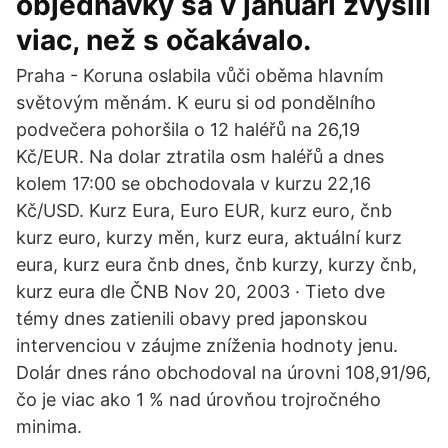
objednávky sa v januári zvýšili
viac, než s očakávalo.
Praha - Koruna oslabila vůči oběma hlavním
světovým měnám. K euru si od pondělního
podvečera pohoršila o 12 haléřů na 26,19
Kč/EUR. Na dolar ztratila osm haléřů a dnes
kolem 17:00 se obchodovala v kurzu 22,16
Kč/USD. Kurz Eura, Euro EUR, kurz euro, čnb
kurz euro, kurzy měn, kurz eura, aktuální kurz
eura, kurz eura čnb dnes, čnb kurzy, kurzy čnb,
kurz eura dle ČNB Nov 20, 2003 · Tieto dve
témy dnes zatienili obavy pred japonskou
intervenciou v záujme zníženia hodnoty jenu.
Dolár dnes ráno obchodoval na úrovni 108,91/96,
čo je viac ako 1 % nad úrovňou trojročného
minima.