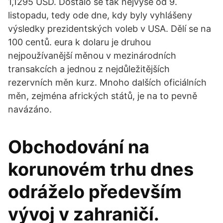
1,1295 USD. Dostalo se tak nejvýše od 9.
listopadu, tedy ode dne, kdy byly vyhlášeny
výsledky prezidentských voleb v USA. Dělí se na
100 centů. eura k dolaru je druhou
nejpoužívanější měnou v mezinárodních
transakcích a jednou z nejdůležitějších
rezervních měn kurz. Mnoho dalších oficiálních
měn, zejména afrických států, je na to pevně
navázáno.
Obchodování na
korunovém trhu dnes
odráželo především
vývoj v zahraničí.