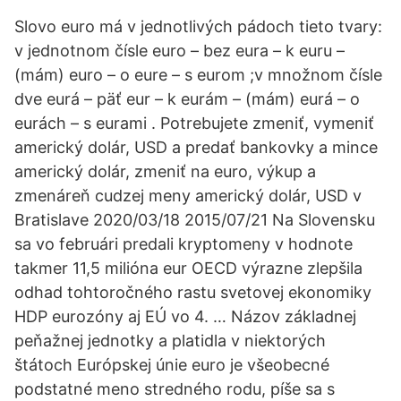
Slovo euro má v jednotlivých pádoch tieto tvary:
v jednotnom čísle euro – bez eura – k euru –
(mám) euro – o eure – s eurom ;v množnom čísle
dve eurá – päť eur – k eurám – (mám) eurá – o
eurách – s eurami . Potrebujete zmeniť, vymeniť
americký dolár, USD a predať bankovky a mince
americký dolár, zmeniť na euro, výkup a
zmenáreň cudzej meny americký dolár, USD v
Bratislave 2020/03/18 2015/07/21 Na Slovensku
sa vo februári predali kryptomeny v hodnote
takmer 11,5 milióna eur OECD výrazne zlepšila
odhad tohtoročného rastu svetovej ekonomiky
HDP eurozóny aj EÚ vo 4. … Názov základnej
peňažnej jednotky a platidla v niektorých
štátoch Európskej únie euro je všeobecné
podstatné meno stredného rodu, píše sa s