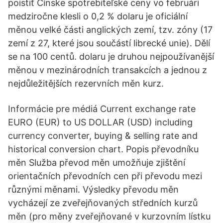
poistiť Čínske spotrebiteľské ceny vo februári
medziročne klesli o 0,2 % dolaru je oficiální
měnou velké části anglických zemí, tzv. zóny (17
zemí z 27, které jsou součástí librecké unie). Dělí
se na 100 centů. dolaru je druhou nejpoužívanější
měnou v mezinárodních transakcích a jednou z
nejdůležitějších rezervních měn kurz.
Informácie pre médiá Current exchange rate
EURO (EUR) to US DOLLAR (USD) including
currency converter, buying & selling rate and
historical conversion chart. Popis převodníku
měn Služba převod měn umožňuje zjištění
orientačních převodních cen při převodu mezi
různými měnami. Výsledky převodu měn
vycházejí ze zveřejňovaných středních kurzů
měn (pro měny zveřejňované v kurzovním lístku