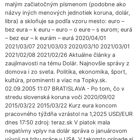
malým začiatočným písmenom (podobne ako
názvy iných menových jednotiek koruna, dolár,
libra) a skloňuje sa podľa vzoru mesto: euro –
bez eura – k euru – euro – o eure – s eurom; eurá
– bez eur – k eurám – eurá 2020/04/01
2021/03/07 2021/03/03 2020/03/10 2021/03/01
2021/02/08 2021/02/26 Aktuálne články a
zaujímavosti na tému Dolár. Najnovšie správy z
domova i zo sveta. Politika, ekonomika, šport,
kultúra, prominenti a viac na Topky.sk.
02.09.2005 11:07 BRATISLAVA - Po tom, čo v
stredu slovenská koruna voči 2020/09/02
2015/03/22 2015/03/22 Kurz eura koncom
pracovného týždňa vzrástol na 1,2025 USD/EUR
dnes 17:50 zdroj: teraz.sk V piatok mala
negatívny vplyv na dolár správa o januárovom
vývoji na trhu práce v USA. V takomto prípade si