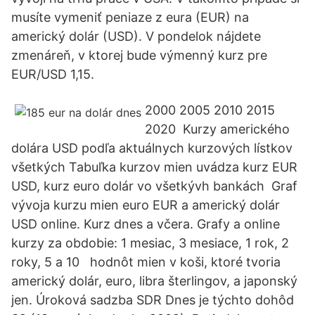
musíte vymeniť peniaze z eura (EUR) na
americký dolár (USD). V pondelok nájdete
zmenáreň, v ktorej bude výmenný kurz pre
EUR/USD 1,15.
2000 2005 2010 2015
2020 Kurzy amerického
dolára USD podľa aktuálnych kurzových lístkov
všetkých Tabuľka kurzov mien uvádza kurz EUR
USD, kurz euro dolár vo všetkývh bankách Graf
vývoja kurzu mien euro EUR a americký dolár
USD online. Kurz dnes a včera. Grafy a online
kurzy za obdobie: 1 mesiac, 3 mesiace, 1 rok, 2
roky, 5 a 10 hodnôt mien v koši, ktoré tvoria
americký dolár, euro, libra šterlingov, a japonský
jen. Úroková sadzba SDR Dnes je týchto dohôd