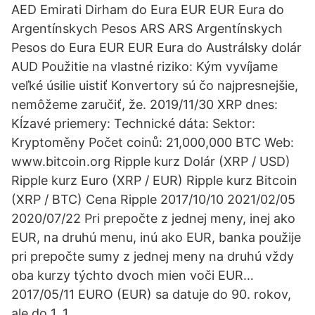
AED Emirati Dirham do Eura EUR EUR Eura do
Argentínskych Pesos ARS ARS Argentínskych
Pesos do Eura EUR EUR Eura do Austrálsky dolár
AUD Použitie na vlastné riziko: Kým vyvíjame
veľké úsilie uistiť Konvertory sú čo najpresnejšie,
nemôžeme zaručiť, že. 2019/11/30 XRP dnes:
Kĺzavé priemery: Technické dáta: Sektor:
Kryptoměny Počet coinů: 21,000,000 BTC Web:
www.bitcoin.org Ripple kurz Dolár (XRP / USD)
Ripple kurz Euro (XRP / EUR) Ripple kurz Bitcoin
(XRP / BTC) Cena Ripple 2017/10/10 2021/02/05
2020/07/22 Pri prepočte z jednej meny, inej ako
EUR, na druhú menu, inú ako EUR, banka použije
pri prepočte sumy z jednej meny na druhú vždy
oba kurzy týchto dvoch mien voči EUR…
2017/05/11 EURO (EUR) sa datuje do 90. rokov,
ale do 1. 1.