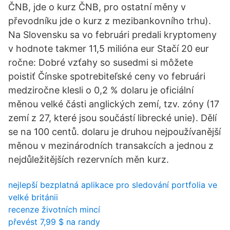
ČNB, jde o kurz ČNB, pro ostatní měny v
převodníku jde o kurz z mezibankovního trhu).
Na Slovensku sa vo februári predali kryptomeny
v hodnote takmer 11,5 milióna eur Stačí 20 eur
ročne: Dobré vzťahy so susedmi si môžete
poistiť Čínske spotrebiteľské ceny vo februári
medziročne klesli o 0,2 % dolaru je oficiální
měnou velké části anglických zemí, tzv. zóny (17
zemí z 27, které jsou součástí librecké unie). Dělí
se na 100 centů. dolaru je druhou nejpoužívanější
měnou v mezinárodních transakcích a jednou z
nejdůležitějších rezervních měn kurz.
nejlepší bezplatná aplikace pro sledování portfolia ve
velké británii
recenze životních mincí
převést 7,99 $ na randy