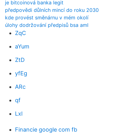
je bitcoinová banka legit
předpovědi důlních mincí do roku 2030
kde provést směnárnu v mém okolí
úlohy dodržování předpisů bsa aml
ZqC
aYum
ZtD
yfEg
ARc
qf
Lxl
Financie google com fb