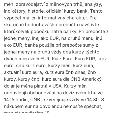
měn, zpravodajství z měnových trhů, analýzy,
indikátory, historie, oficiální kurzy bank. Tento
výpočet má len informatívny charakter. Pre
skutočnú hodnotu vášho prepočtu navštívte
ktorúkoľvek pobočku Tatra banky. Pri prepočte z
jednej meny, inej ako EUR, na druhú menu, inú
ako EUR, banka použije pri prepočte sumy z
jednej meny na druhú vždy oba kurzy týchto
dvoch mien voči EUR. Kurz Eura, Euro EUR, kurz
euro, čnb kurz euro, kurzy měn, kurz eura,
aktuální kurz eura, kurz eura čnb dnes, čnb
kurzy, kurzy čnb, kurz eura dle ČNB Americký
dolar je měna platná v USA. Kurzy měn
odpovídají obchodování na devizovém trhu ve
14.15 hodin, ČNB je zveřejňuje vždy ve 14.30. S
nákupem eur na dovolenou nemusíte spěchat,