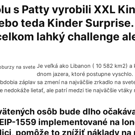
u s Patty vyrobili XXL Ki
ebo teda Kinder Surprise.
celkom lahký challenge al
Je veľká ako Libanon ( 10 582 km2) a 
dnom jazera, ktoré postupne vyschlo. 
bdobia záplav sa zmení na najväčšie zrkadlo na svet
ce nedokáže lietať, ale patrí medzi tie najväčšie vtáky
vätených osôb bude dlho očakáv
 EIP-1559 implementované na lo
lici, pomôže to znížiť náklady na p