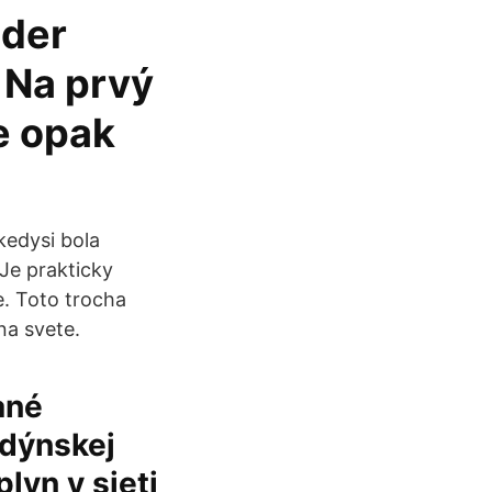
nder
 Na prvý
e opak
kedysi bola
Je prakticky
e. Toto trocha
 na svete.
ané
ndýnskej
lyn v sieti