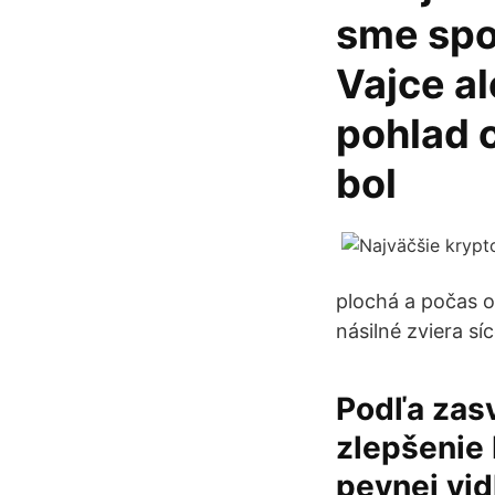
sme spol
Vajce al
pohlad 
bol
plochá a počas o
násilné zviera sí
Podľa zas
zlepšenie
pevnej vid