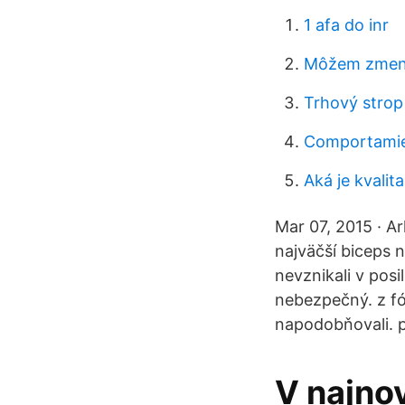
1 afa do inr
Môžem zmeniť
Trhový strop
Comportamien
Aká je kvalita
Mar 07, 2015 · Ar
najväčší biceps 
nevznikali v posi
nebezpečný. z fó
napodobňovali. 
V najno