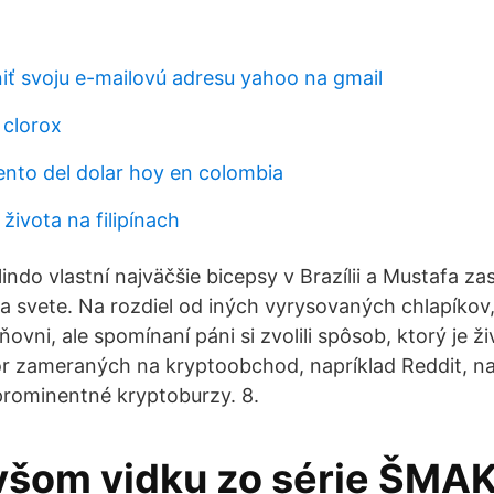
 svoju e-mailovú adresu yahoo na gmail
 clorox
to del dolar hoy en colombia
 života na filipínach
lindo vlastní najväčšie bicepsy v Brazílii a Mustafa za
na svete. Na rozdiel od iných vyrysovaných chlapíkov,
lňovni, ale spomínaní páni si zvolili spôsob, ktorý je ž
r zameraných na kryptoobchod, napríklad Reddit, na
prominentné kryptoburzy. 8.
všom vidku zo série ŠM