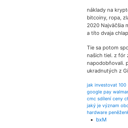
náklady na krypto
bitcoiny, ropa, z
2020 Najväčšia m
a títo dvaja chla
Tie sa potom spo
našich tiel. z f
napodobňovali. p
ukradnutých z G
jak investovat 100 
google pay walma
cmc sdílení ceny c
jaký je význam obc
hardware peněžen
bxM