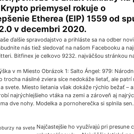
Krypto priemysel rokuje o
pšenie Etherea (EIP) 1559 od sp
 2.0 v decembri 2020.
še ďalšie spravodajstvo a prihláste sa na odber nov
abudnite nás tiež sledovať na našom Facebooku a naj
teri. Bitfinex je celkovo 9232. najväčšou stránkou n
ška v m Miesto Obrázok 1: Salto Ángel: 979: Národ
 trocha násilné zviera síce nedokáže lietať, ale patrí 
na svete. Miesto lietania však dokáže rýchlo bežať – 
robí najrýchlejšieho vtáka na zemi a zároveň aj najrýc
 ma dve nohy. Modelka a pornoherečka si splnila sen.
Najčastejšie ho využívajú pri presune 