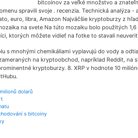
bitcoinov za veľké množstvo a znateľ
menu spravili svoje . recenzia. Technická analýza - a
lato, euro, libra, Amazon Najväčšie kryptoburzy z hľa
ozaika na svete Na túto mozaiku bolo použitých 1,6
píci, ktorých môžete vidieť na fotke to stavali neuveri
lu s mnohými chemikáliami vyplavujú do vody a odtia
ór zameraných na kryptoobchod, napríklad Reddit, na s
rominentné kryptoburzy. 8. XRP v hodnote 10 milión
itHubu.
milionů dolarů
rt
hatu
hodování s bitcoiny
ky