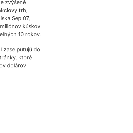
ne zvýšené
kciový trh,
diska Sep 07,
 miliónov kúskov
teľných 10 rokov.
ľ zase putujú do
tránky, ktoré
ov dolárov