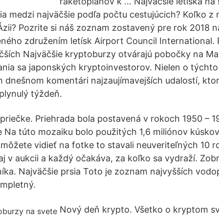
raketoplánov k … Najväčšie letiská na 
tria medzi najväčšie podľa počtu cestujúcich? Koľko z
Ázii? Pozrite si náš zoznam zostavený pre rok 2018 n
ného združením letísk Airport Council International.
čších Najväčšie kryptoburzy otvárajú pobočky na Ma
nia sa japonských kryptoinvestorov. Nielen o týchto
 dnešnom komentári najzaujímavejších udalostí, ktoré
plynulý týždeň.
j priečke. Priehrada bola postavená v rokoch 1950 – 1
 Na túto mozaiku bolo použitých 1,6 miliónov kúskov 
 môžete vidieť na fotke to stavali neuveriteľných 10 r
j v aukcii a každý očakáva, za koľko sa vydraží. Zob
ka. Najväčšie prsia Toto je zoznam najvyšších vodo
ompletný.
Nový deň krypto. Všetko o kryptom s