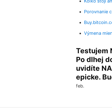
Koľko stojí a
Porovnanie c
Buy.bitcoin.
Výmena mien 
Testujem 
Po dlhej d
uvidíte N
epicke. B
feb.