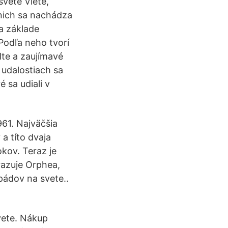
svete Viete,
 nich sa nachádza
a základe
 Podľa neho tvorí
lte a zaujímavé
 udalostiach sa
 sa udiali v
961. Najväčšia
a títo dvaja
okov. Teraz je
razuje Orphea,
pádov na svete..
vete. Nákup