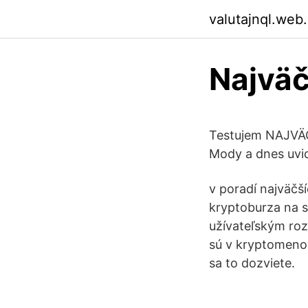
valutajnql.web
Najväč
Testujem NAJVÄČ
Mody a dnes uvi
v poradí najväčš
kryptoburza na 
užívateľským roz
sú v kryptomenov
sa to dozviete.