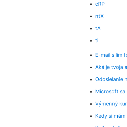
cRP
ntX
tA
ti
E-mail s limi
Aká je tvoja 
Odosielanie h
Microsoft sa
Výmenný kur
Kedy si mám 