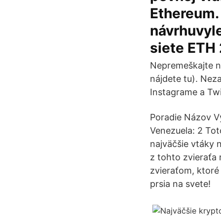
Ethereum. 
návrhuvyle
siete ETH
Nepremeškajte na
nájdete tu). Nez
Instagrame a Twit
Poradie Názov Vý
Venezuela: 2 Toto
najväčšie vtáky 
z tohto zvieraťa 
zvieraťom, ktoré
prsia na svete!