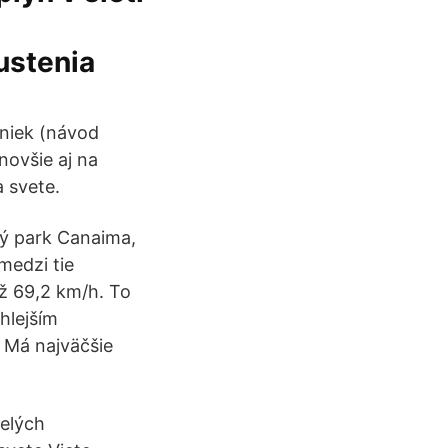
ustenia
iniek (návod
novšie aj na
a svete.
ný park Canaima,
medzi tie
až 69,2 km/h. To
hlejším
 Má najväčšie
celých