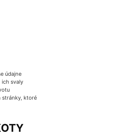
se údajne
 ich svaly
ivotu
 stránky, ktoré
AKOTY