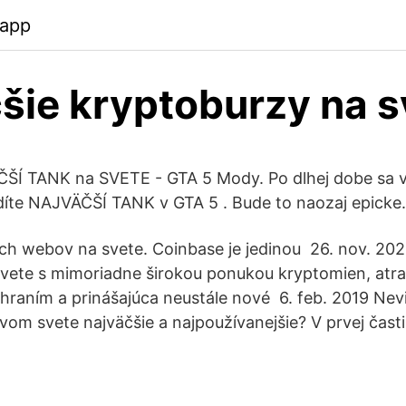
.app
šie kryptoburzy na s
ŠÍ TANK na SVETE - GTA 5 Mody. Po dlhej dobe sa v
díte NAJVÄČŠÍ TANK v GTA 5 . Bude to naozaj epicke
ích webov na svete. Coinbase je jedinou 26. nov. 20
svete s mimoriadne širokou ponukou kryptomien, atr
hraním a prinášajúca neustále nové 6. feb. 2019 Nevi
om svete najväčšie a najpoužívanejšie? V prvej časti