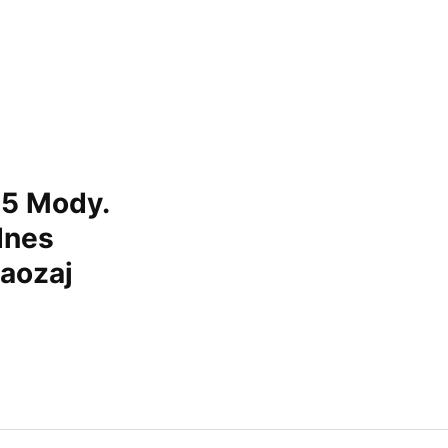
5 Mody.
dnes
naozaj