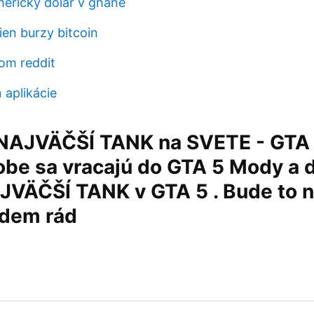
merický dolár v ghane
ien burzy bitcoin
com reddit
aplikácie
NAJVÄČŠÍ TANK na SVETE - GTA 
obe sa vracajú do GTA 5 Mody a 
AJVÄČŠÍ TANK v GTA 5 . Bude to 
udem rád