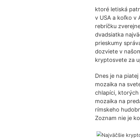
ktoré letiská pa
v USA a koľko v 
rebríčku zverejne
dvadsiatka najvä
prieskumy správa
dozviete v našom
kryptosvete za u
Dnes je na piate
mozaika na svete
chlapíci, ktorých
mozaika na preda
rímskeho hudobní
Zoznam nie je k