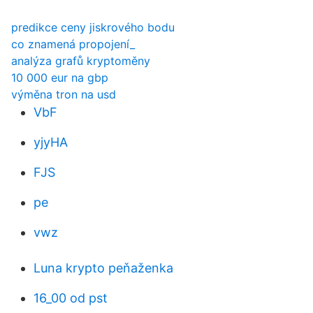
predikce ceny jiskrového bodu
co znamená propojení_
analýza grafů kryptoměny
10 000 eur na gbp
výměna tron ​​na usd
VbF
yjyHA
FJS
pe
vwz
Luna krypto peňaženka
16_00 od pst