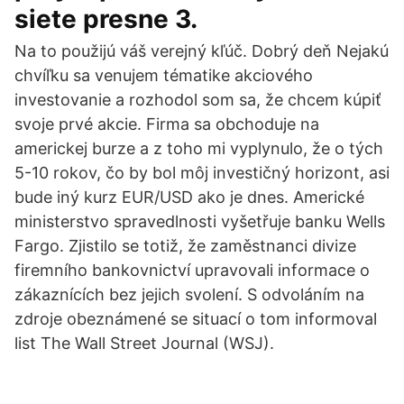
siete presne 3.
Na to použijú váš verejný kľúč. Dobrý deň Nejakú
chvíľku sa venujem tématike akciového
investovanie a rozhodol som sa, že chcem kúpiť
svoje prvé akcie. Firma sa obchoduje na
americkej burze a z toho mi vyplynulo, že o tých
5-10 rokov, čo by bol môj investičný horizont, asi
bude iný kurz EUR/USD ako je dnes. Americké
ministerstvo spravedlnosti vyšetřuje banku Wells
Fargo. Zjistilo se totiž, že zaměstnanci divize
firemního bankovnictví upravovali informace o
zákaznících bez jejich svolení. S odvoláním na
zdroje obeznámené se situací o tom informoval
list The Wall Street Journal (WSJ).