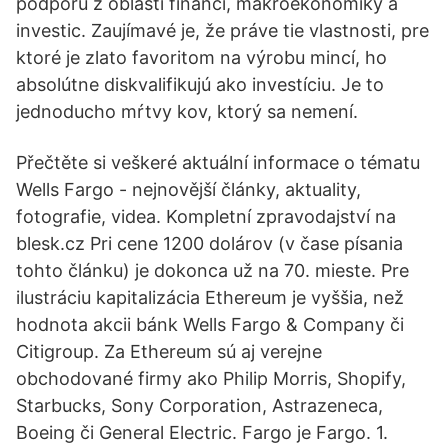
podporu z oblasti financí, makroekonomiky a
investic. Zaujímavé je, že práve tie vlastnosti, pre
ktoré je zlato favoritom na výrobu mincí, ho
absolútne diskvalifikujú ako investíciu. Je to
jednoducho mŕtvy kov, ktorý sa nemení.
Přečtěte si veškeré aktuální informace o tématu
Wells Fargo - nejnovější články, aktuality,
fotografie, videa. Kompletní zpravodajství na
blesk.cz Pri cene 1200 dolárov (v čase písania
tohto článku) je dokonca už na 70. mieste. Pre
ilustráciu kapitalizácia Ethereum je vyššia, než
hodnota akcii bánk Wells Fargo & Company či
Citigroup. Za Ethereum sú aj verejne
obchodované firmy ako Philip Morris, Shopify,
Starbucks, Sony Corporation, Astrazeneca,
Boeing či General Electric. Fargo je Fargo. 1.