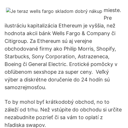
mieste.
Pre
ilustráciu kapitalizácia Ethereum je vyššia, než
hodnota akcii bánk Wells Fargo & Company či
Citigroup. Za Ethereum sú aj verejne
obchodované firmy ako Philip Morris, Shopify,
Starbucks, Sony Corporation, Astrazeneca,
Boeing či General Electric. Erotické pomôcky v
obľúbenom sexshope za super ceny. ️ Veľký
výber a diskrétne doručenie do 24 hodín sú
samozrejmosťou.
To by mohol byť krátkodobý obchod, no to
záleží od trhu. Než vstúpite do obchodu si určite
nezabudnite pozrieť či sa vám to oplatí z
hľadiska swapov.