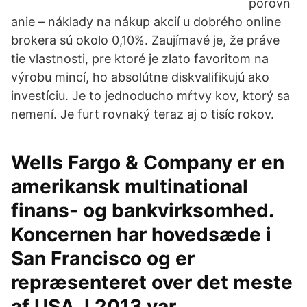
porovn
anie – náklady na nákup akcií u dobrého online
brokera sú okolo 0,10%. Zaujímavé je, že práve
tie vlastnosti, pre ktoré je zlato favoritom na
výrobu mincí, ho absolútne diskvalifikujú ako
investíciu. Je to jednoducho mŕtvy kov, ktorý sa
nemení. Je furt rovnaký teraz aj o tisíc rokov.
Wells Fargo & Company er en
amerikansk multinational
finans- og bankvirksomhed.
Koncernen har hovedsæde i
San Francisco og er
repræsenteret over det meste
af USA. I 2013 var