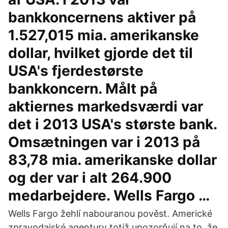
bankkoncernens aktiver på
1.527,015 mia. amerikanske
dollar, hvilket gjorde det til
USA's fjerdestørste
bankkoncern. Målt på
aktiernes markedsværdi var
det i 2013 USA's største bank.
Omsætningen var i 2013 på
83,78 mia. amerikanske dollar
og der var i alt 264.900
medarbejdere. Wells Fargo …
Wells Fargo žehlí nabouranou pověst. Americké
zpravodajské agentury totiž upozorňují na to, že