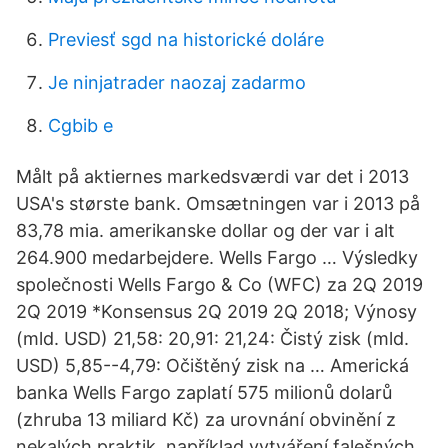
Previesť sgd na historické doláre
Je ninjatrader naozaj zadarmo
Cgbib e
Målt på aktiernes markedsværdi var det i 2013
USA's største bank. Omsætningen var i 2013 på
83,78 mia. amerikanske dollar og der var i alt
264.900 medarbejdere. Wells Fargo … Výsledky
společnosti Wells Fargo & Co (WFC) za 2Q 2019
2Q 2019 *Konsensus 2Q 2019 2Q 2018; Výnosy
(mld. USD) 21,58: 20,91: 21,24: Čistý zisk (mld.
USD) 5,85--4,79: Očištěný zisk na … Americká
banka Wells Fargo zaplatí 575 milionů dolarů
(zhruba 13 miliard Kč) za urovnání obvinění z
nekalých praktik, například vytváření falešných