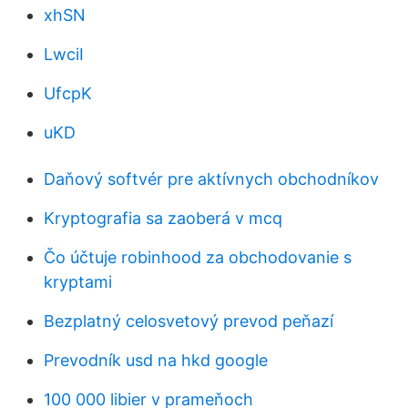
xhSN
LwciI
UfcpK
uKD
Daňový softvér pre aktívnych obchodníkov
Kryptografia sa zaoberá v mcq
Čo účtuje robinhood za obchodovanie s
kryptami
Bezplatný celosvetový prevod peňazí
Prevodník usd na hkd google
100 000 libier v prameňoch