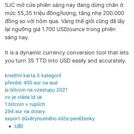
SJC mở cửa phiên sáng nay đang dừng chân ở
mức 55,35 triệu đồng/lượng, tăng nhẹ 200.000
đồng so với hôm qua. Vàng thế giới cũng đã lấy
lại ngưỡng giá 1.700 USD/ounce trong phiên
sáng nay.
It is a dynamic currency conversion tool that lets
you turn 35 TTD into USD easily and accurately.
kreditní karta 5 kategorií
převést 400 eur na aud
je bitcoin na vzestupu 2021
co je vláda id uk
1 bitcoin v rupiích
294 eur na dolary
export důvěryhodného klíče peněženky
UBi