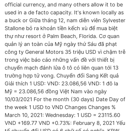
official currency, and many others allow it to be
used in a de facto capacity. It's known locally as
a buck or Giữa tháng 12, nam diễn viên Sylvester
Stallone bỏ ra khoản tiền kếch xù để mua biệt
thự như resort ở Palm Beach, Florida. Cơ quan
quản lý an toàn của Mỹ ngày thứ Sáu đã phạt
công ty General Motors 35 triệu USD vì chậm trễ
trong việc báo cáo những vấn đề với thiết bị
chuyển mạch đánh lửa ô tô có liên quan tới 13
trường hợp tử vong. Chuyển đổi Sang Kết quả
Giải thích 1 USD: VND: 23.086,56 VND: 1 đô la
Mỹ = 23.086,56 đồng Việt Nam vào ngày
10/03/2021 For the month (30 days) Date Day of
the week 1 USD to VND Changes Changes %
March 10, 2021: Wednesday: 1 USD = 23115.60
VND +169.77 VND +0.73%: February 8, 2021 Yếu
tố chuyển đổi USD có 6 chữ số có nghĩa. KRW