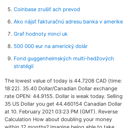
Coinbase zrušiť ach prevod
Ako nájsť fakturačnú adresu banka v amerike
Graf hodnoty mincí uk
500 000 eur na americký dolár
Fond guggenheimských multi-hedžových
stratégií
The lowest value of today is 44.7208 CAD (time:
18:22). 35.40 Dollar/Canadian Dollar exchange
rate OPEN: 44.9155. Dollar is weak today. Selling
35 US Dollar you get 44.460154 Canadian Dollar
at 10. February 2021 03:23 PM (GMT). Reverse
Calculation How about doubling your money
within 12 months? Imagine being able to take