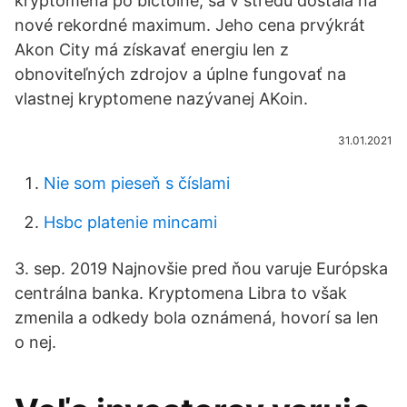
kryptomena po bictoine, sa v stredu dostala na
nové rekordné maximum. Jeho cena prvýkrát
Akon City má získavať energiu len z
obnoviteľných zdrojov a úplne fungovať na
vlastnej kryptomene nazývanej AKoin.
31.01.2021
Nie som pieseň s číslami
Hsbc platenie mincami
3. sep. 2019 Najnovšie pred ňou varuje Európska
centrálna banka. Kryptomena Libra to však
zmenila a odkedy bola oznámená, hovorí sa len
o nej.