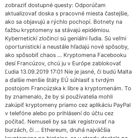
zobraziť dostupné questy: Odporúčam
aktualizovať doska s pracovné miesta častejšie,
ako sa objavujú a rýchlo pochopí. Botnety na
ťažbu kryptomeny sa stávajú epidémiou.
Kybernetickí zločinci sú geniálni ľudia. Sú veľmi
oportunistickí a neustále hľadajú nové spôsoby,
ako spôsobiť chaos … Kryptomena Facebooku
desí Francúzov, chcú ju v Európe zablokovať
Ľudia 13.09.2019 17:01 Nie je jasné, či budú Malta
a ďalšie menšie štáty EÚ súhlasiť s tvrdým
postojom Francúzska k libre a kryptomenám. To
by znamenalo, že by si používatelia mohli
zakúpiť kryptomeny priamo cez aplikáciu PayPal
v telefóne alebo po prihlásení do účtu cez
počítač. Nemuseli by sa tak registrovať na
burzách, či … Ethereum, druhá najväčšia