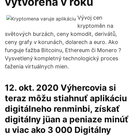
vytvorená v roku
Vývoj cen
kryptoměn na
světových burzách, ceny komodit, derivátů,
ceny grafy v korunách, dolarech a euro. Ako
funguje ťažba Bitcoinu, Ethereum či Monero ?
Vysvetlený kompletný technologický proces
ťaženia virtuálnych mien.
12. okt. 2020 Výhercovia si
teraz môžu stiahnuť aplikáciu
digitálneho renminbi, získať
digitálny jüan a peniaze minúť
u viac ako 3 000 Digitálny