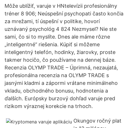
Môže ublížiť, varuje v HNtelevízii profesionálny
tréner 8 906; Neúspešní psychopati často končia
za mrežami, tí úspešní v politike, hovorí
uznávaný psychológ 4 824 Nezmysel? Nie ste
sami, čo si to myslíte. Dnes ale máme rôzne
„inteligentné“ riešenia. Kúpiť si môžeme
inteligentný telefón, hodinky, žiarovky, proste
takmer hocičo, čo používame na dennej báze.
Recenzia OLYMP TRADE – ️Úprimná, nezaujatá,
profesionálna recenzia na OLYMP TRADE s
jasnými kladmi a zápormi vrátane minimálneho
vkladu, obchodného bonusu, hodnotenia a
ďalších. Európsky burzový dohľad varuje pred
rizikom výraznej korekcie na trhoch.
Okungov ročný plat