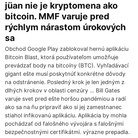
jüan nie je kryptomena ako
bitcoin. MMF varuje pred
rýchlym nárastom úrokových
sa
Obchod Google Play zablokoval hernú aplikáciu
Bitcoin Blast, ktorá používateľom umožňuje
prevádzať body na bitcoíny (BTC). Vyhľadávací
gigant ešte musí poskytnúť konkrétne dôvody
na odstránenie. Posledný krok je len jedným z
dlhých krokov v oblasti cenzúry … Bill Gates
varuje svet pred ešte horšou pandémiou a radí
ako sa na ňu pripraviť ako si jej zamestnanec
stiahol infikovanú aplikáciu. Aplikácia by mohla
pochádzať od falošného vývojára s falošnými
bezpečnostnými certifikátmi. výrazne prepadla.