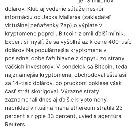
je 13 miliónov
dolárov. Klub aj vedenie súťaže neskôr
informáciu od Jacka Mallersa (zakladateľ
virtuálnej peňaženky Zap) o výplate v
kryptomene popreli. Bitcoin zlomil ďalší míľnik.
Expert si myslí, že sa vyšplhá až k cene 400-tisíc
dolárov Najpopulárnejšia kryptomena v
poslednej dobe ťaží hlavne z dopytu zo strany
väčších investorov. V pondelok sa Bitcoin, teda
najznámejšia kryptomena, obchodoval ešte asi
za 14-tisíc dolárov, po prudkom poklese však
časť strát skorigoval. Výrazné straty
zaznamenali dnes aj ďalšie kryptomeny,
napríklad virtuálna mena ethereum stratila 23
percent a ripple 33 percent, uviedla agentúra
Reuters.