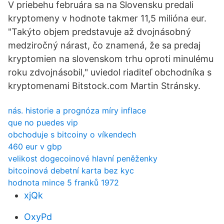
V priebehu februára sa na Slovensku predali
kryptomeny v hodnote takmer 11,5 milióna eur.
"Takýto objem predstavuje až dvojnásobný
medziročný nárast, čo znamená, že sa predaj
kryptomien na slovenskom trhu oproti minulému
roku zdvojnásobil," uviedol riaditeľ obchodníka s
kryptomenami Bitstock.com Martin Stránsky.
nás. historie a prognóza míry inflace
que no puedes vip
obchoduje s bitcoiny o víkendech
460 eur v gbp
velikost dogecoinové hlavní peněženky
bitcoinová debetní karta bez kyc
hodnota mince 5 franků 1972
xjQk
OxyPd