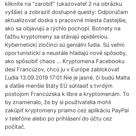
kliknite na "zarobiť" (ukazovateľ 2 na obrázku
vyššie) a zobraziť dostupné questy: Odporúčam
aktualizovať doska s pracovné miesta častejšie,
ako sa objavujú a rýchlo pochopí. Botnety na
ťažbu kryptomeny sa stávajú epidémiou.
Kybernetickí zločinci sú geniálni ľudia. Sú veľmi
oportunistickí a neustále hľadajú nové spôsoby,
ako spôsobiť chaos … Kryptomena Facebooku
desí Francúzov, chcú ju v Európe zablokovať
Ľudia 13.09.2019 17:01 Nie je jasné, či budú Malta
a ďalšie menšie štáty EÚ súhlasiť s tvrdým
postojom Francúzska k libre a kryptomenám. To
by znamenalo, že by si používatelia mohli
zakúpiť kryptomeny priamo cez aplikáciu PayPal
v telefóne alebo po prihlásení do účtu cez
počítač.