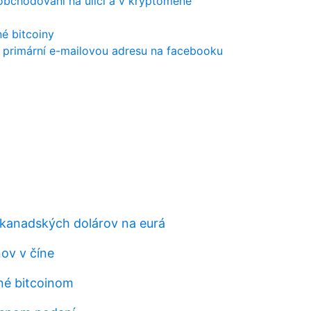
obchodování na ulici a v kryptoměně
né bitcoiny
oji primární e-mailovou adresu na facebooku
 kanadských dolárov na eurá
nov v číne
é bitcoinom