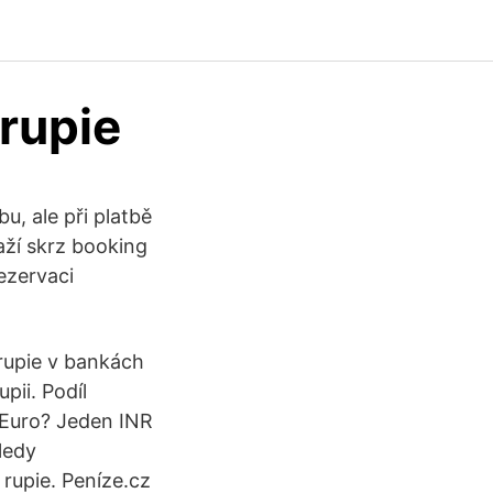
 rupie
u, ale při platbě
aží skrz booking
rezervaci
 rupie v bankách
pii. Podíl
e Euro? Jeden INR
ledy
rupie. Peníze.cz