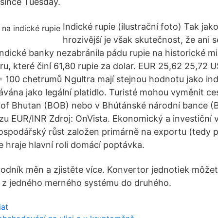
e since Tuesday.
Indické rupie (ilustrační foto) Tak jako
hrozivější je však skutečnost, že ani s
 indické banky nezabránila pádu rupie na historické 
u, které činí 61,80 rupie za dolar. EUR 25,62 25,72
 100 chetrumů Ngultra mají stejnou hodnotu jako indi
návána jako legální platidlo. Turisté mohou vyměnit c
of Bhutan (BOB) nebo v Bhútánské národní bance (B
rzu EUR/INR Zdroj: OnVista. Ekonomický a investiční v
hospodářský růst založen primárně na exportu (tedy 
ie hraje hlavní roli domácí poptávka.
vodník měn a zjistěte více. Konvertor jednotiek môže
k z jedného merného systému do druhého.
iat