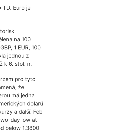
 TD. Euro je
torisk
ělena na 100
 GBP, 1 EUR, 100
yla jednou z
 k 6. stol. n.
rzem pro tyto
amená, že
erou má jedna
amerických dolarů
urzy a další. Feb
 two-day low at
ed below 1.3800