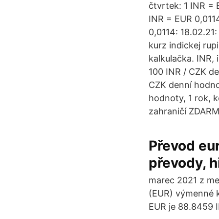
čtvrtek: 1 INR = 
INR = EUR 0,0114
0,0114: 18.02.21:
kurz indickej rup
kalkulačka. INR,
100 INR / CZK den
CZK denní hodnot
hodnoty, 1 rok, 
zahraničí ZDAR
Převod eur
převody, h
marec 2021 z me
(EUR) výmenné ku
EUR je 88.8459 I