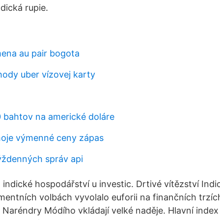
dická rupie.
ena au pair bogota
ody uber vízovej karty
 bahtov na americké doláre
oje výmenné ceny zápas
ýždenných správ api
indické hospodářství u investic. Drtivé vítězství Indi
mentních volbách vyvolalo euforii na finančních trzí
Naréndry Módího vkládají velké naděje. Hlavní index 