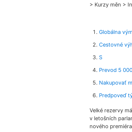
> Kurzy měn > In
Globálna vým
Cestovné výh
S
Prevod 5 000
Nakupovať m
Predpoveď t
Velké rezervy má 
v letošních parla
nového premiéra 