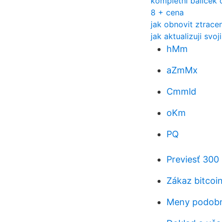
kompletní balíček 
8 + cena
jak obnovit ztrace
jak aktualizuji sv
hMm
aZmMx
Cmmld
oKm
PQ
Previesť 300
Zákaz bitcoi
Meny podobn