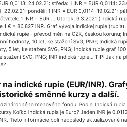
EUR 0,0113: 24.02.21: středa: 1 INR = EUR 0,0114: 23.0
: 22.02.21: pondělí: 1 INR = EUR 0,0114: 19.02.21: pá
 čtvrtek: 1 INR = EUR … Utorok, 9.3.2021 (indická rup
ie 1 € = 86.827 INR. Graf vývoja indickej rupie (rupia)
 indická rupie - převod měn na CZK, českou korunu; In
ní hodnoty, 10 let, ke stažení SVG, PNG; Indická rupi
y, 5 let, ke stažení SVG, PNG; Indická rupie graf 100
ke stažení SVG, PNG; INR indická rupie… TIP: Jak na p
MA?
 na indické rupie (EUR/INR). Graf
istorické směnné kurzy a další.
dzinárodného menového fondu. Podiel Indická rupia 
rzy Koľko Indická rupia je Euro? Jeden INR je 0.011
NR. Tieto informácie boli naposledy aktualizované na