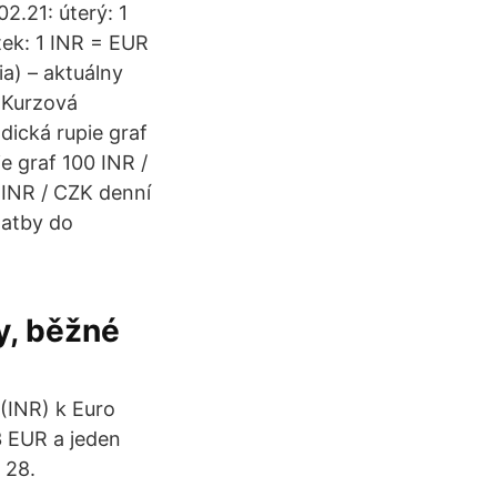
2.21: úterý: 1
tek: 1 INR = EUR
ia) – aktuálny
, Kurzová
dická rupie graf
e graf 100 INR /
 INR / CZK denní
latby do
y, běžné
(INR) k Euro
3 EUR a jeden
 28.