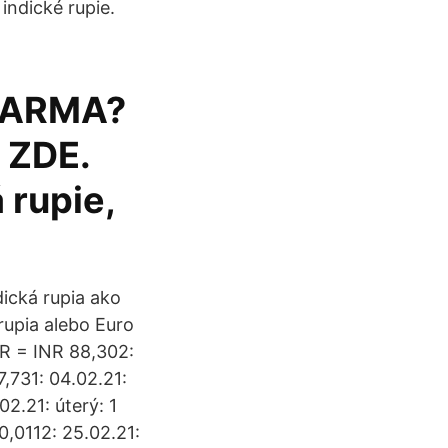
indické rupie.
ZDARMA?
y ZDE.
 rupie,
ická rupia ako
rupia alebo Euro
R = INR 88,302:
7,731: 04.02.21:
02.21: úterý: 1
0,0112: 25.02.21: