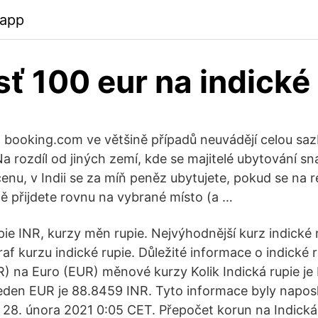
.app
sť 100 eur na indické
a booking.com ve většině případů neuvádějí celou sazb
a rozdíl od jiných zemí, kde se majitelé ubytování sn
cenu, v Indii se za míň peněz ubytujete, pokud se na 
tě přijdete rovnu na vybrané místo (a …
upie INR, kurzy měn rupie. Nejvýhodnější kurz indické
f kurzu indické rupie. Důležité informace o indické ru
NR) na Euro (EUR) měnové kurzy Kolik Indická rupie j
jeden EUR je 88.8459 INR. Tyto informace byly napos
 28. února 2021 0:05 CET. Přepočet korun na Indická 