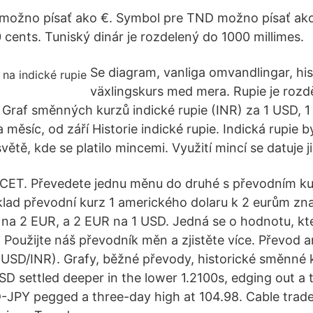
možno písať ako €. Symbol pre TND možno písať ako
 cents. Tuniský dinár je rozdelený do 1000 millimes.
Se diagram, vanliga omvandlingar, his
växlingskurs med mera. Rupie je rozd
: Graf směnných kurzů indické rupie (INR) za 1 USD, 1
měsíc, od září Historie indické rupie. Indická rupie b
ětě, kde se platilo mincemi. Využití mincí se datuje již
 CET. Převedete jednu měnu do druhé s převodním ku
lad převodní kurz 1 amerického dolaru k 2 eurům zn
na 2 EUR, a 2 EUR na 1 USD. Jedná se o hodnotu, kt
 Použijte náš převodník měn a zjistěte více. Převod 
 (USD/INR). Grafy, běžné převody, historické směnné k
SD settled deeper in the lower 1.2100s, edging out a
D-JPY pegged a three-day high at 104.98. Cable trad