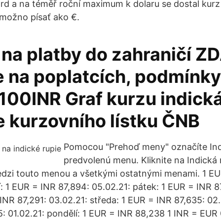
ord a na téměř roční maximum k dolaru se dostal kurz 
možno písať ako €.
k na platby do zahraničí 
e na poplatcích, podmínk
100INR Graf kurzu indická
e kurzovního lístku ČNB
Pomocou "Prehoď meny" označíte Ind
predvolenú menu. Kliknite na Indická 
edzi touto menou a všetkými ostatnými menami. 1 EU
: 1 EUR = INR 87,894: 05.02.21: pátek: 1 EUR = INR 8
INR 87,291: 03.02.21: středa: 1 EUR = INR 87,635: 02.
: 01.02.21: pondělí: 1 EUR = INR 88,238 1 INR = EUR 