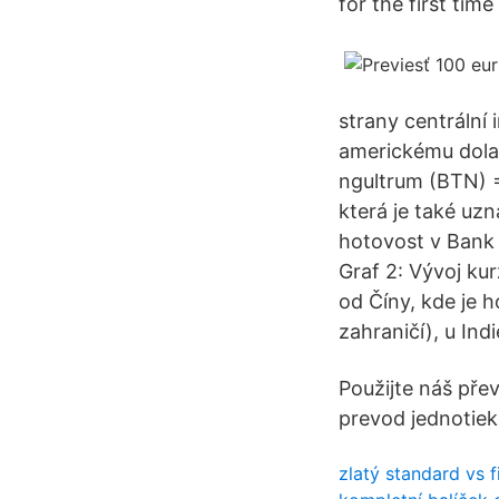
for the first tim
strany centrální
americkému dolar
ngultrum (BTN) =
která je také uz
hotovost v Bank 
Graf 2: Vývoj ku
od Číny, kde je 
zahraničí), u Ind
Použijte náš pře
prevod jednotie
zlatý standard vs f