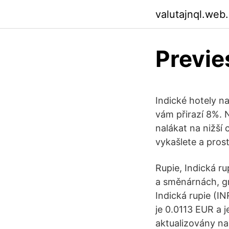
valutajnql.web
Previe
Indické hotely n
vám přirazí 8%. N
nalákat na nižší 
vykašlete a pros
Rupie, Indická r
a směnárnách, gra
Indická rupie (I
je 0.0113 EUR a 
aktualizovány na