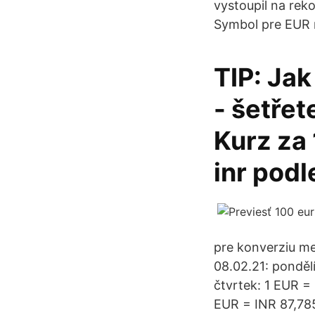
vystoupil na rek
Symbol pre EUR 
TIP: Ja
- šetřet
Kurz za 
inr podl
pre konverziu m
08.02.21: pondělí
čtvrtek: 1 EUR = 
EUR = INR 87,785