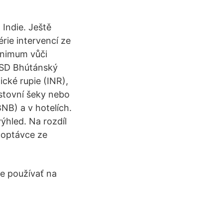
 Indie. Ještě
érie intervencí ze
minimum vůči
 USD Bhútánský
cké rupie (INR),
estovní šeky nebo
NB) a v hotelích.
ýhled. Na rozdíl
poptávce ze
te používať na