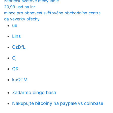
žebříček světové měny indie
20,99 usd na inr
mince pro obnovení světového obchodního centra
da veverky ořechy
ue
Llns
CzDfL
Cj
QR
kaQTM
Zadarmo bingo bash
Nakupujte bitcoiny na paypale vs coinbase