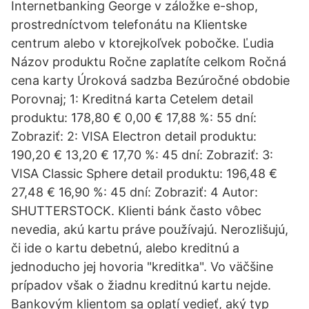
Internetbanking George v záložke e-shop,
prostredníctvom telefonátu na Klientske
centrum alebo v ktorejkoľvek pobočke. Ľudia
Názov produktu Ročne zaplatíte celkom Ročná
cena karty Úroková sadzba Bezúročné obdobie
Porovnaj; 1: Kreditná karta Cetelem detail
produktu: 178,80 € 0,00 € 17,88 %: 55 dní:
Zobraziť: 2: VISA Electron detail produktu:
190,20 € 13,20 € 17,70 %: 45 dní: Zobraziť: 3:
VISA Classic Sphere detail produktu: 196,48 €
27,48 € 16,90 %: 45 dní: Zobraziť: 4 Autor:
SHUTTERSTOCK. Klienti bánk často vôbec
nevedia, akú kartu práve používajú. Nerozlišujú,
či ide o kartu debetnú, alebo kreditnú a
jednoducho jej hovoria "kreditka". Vo väčšine
prípadov však o žiadnu kreditnú kartu nejde.
Bankovým klientom sa oplatí vedieť, aký typ