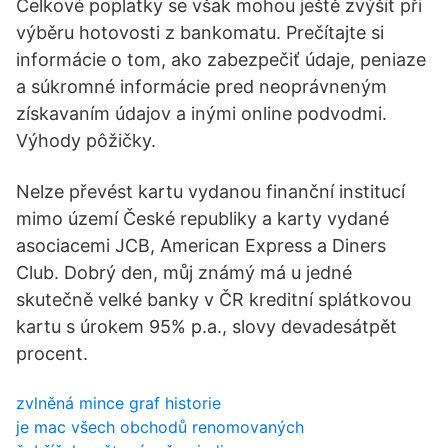
Celkové poplatky se však mohou ještě zvýšit při
výběru hotovosti z bankomatu. Prečítajte si
informácie o tom, ako zabezpečiť údaje, peniaze
a súkromné informácie pred neoprávneným
získavaním údajov a inými online podvodmi.
Výhody pôžičky.
Nelze převést kartu vydanou finanční institucí
mimo území České republiky a karty vydané
asociacemi JCB, American Express a Diners
Club. Dobrý den, můj známý má u jedné
skutečně velké banky v ČR kreditní splátkovou
kartu s úrokem 95% p.a., slovy devadesátpět
procent.
zvlněná mince graf historie
je mac všech obchodů renomovaných