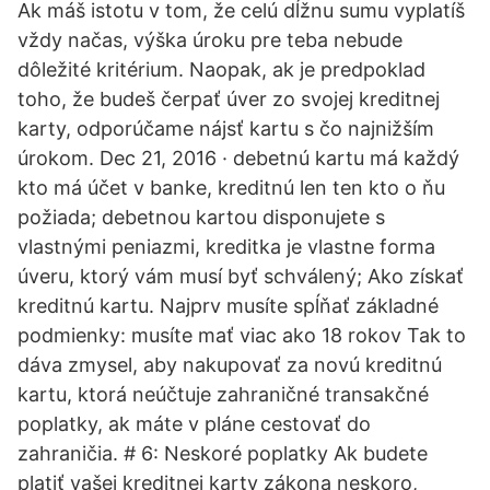
Ak máš istotu v tom, že celú dĺžnu sumu vyplatíš
vždy načas, výška úroku pre teba nebude
dôležité kritérium. Naopak, ak je predpoklad
toho, že budeš čerpať úver zo svojej kreditnej
karty, odporúčame nájsť kartu s čo najnižším
úrokom. Dec 21, 2016 · debetnú kartu má každý
kto má účet v banke, kreditnú len ten kto o ňu
požiada; debetnou kartou disponujete s
vlastnými peniazmi, kreditka je vlastne forma
úveru, ktorý vám musí byť schválený; Ako získať
kreditnú kartu. Najprv musíte spĺňať základné
podmienky: musíte mať viac ako 18 rokov Tak to
dáva zmysel, aby nakupovať za novú kreditnú
kartu, ktorá neúčtuje zahraničné transakčné
poplatky, ak máte v pláne cestovať do
zahraničia. # 6: Neskoré poplatky Ak budete
platiť vašej kreditnej karty zákona neskoro,