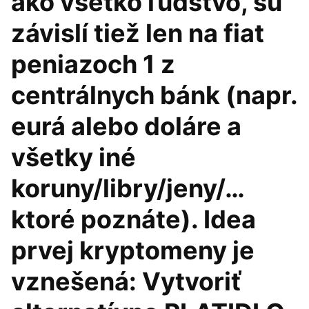
ako všetko ľudstvo, sú
závislí tiež len na fiat
peniazoch 1 z
centrálnych bánk (napr.
eurá alebo doláre a
všetky iné
koruny/libry/jeny/…
ktoré poznáte). Idea
prvej kryptomeny je
vznešená: Vytvoriť