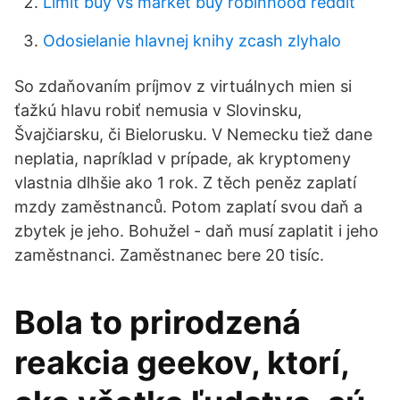
Limit buy vs market buy robinhood reddit
Odosielanie hlavnej knihy zcash zlyhalo
So zdaňovaním príjmov z virtuálnych mien si
ťažkú hlavu robiť nemusia v Slovinsku,
Švajčiarsku, či Bielorusku. V Nemecku tiež dane
neplatia, napríklad v prípade, ak kryptomeny
vlastnia dlhšie ako 1 rok. Z těch peněz zaplatí
mzdy zaměstnanců. Potom zaplatí svou daň a
zbytek je jeho. Bohužel - daň musí zaplatit i jeho
zaměstnanci. Zaměstnanec bere 20 tisíc.
Bola to prirodzená
reakcia geekov, ktorí,