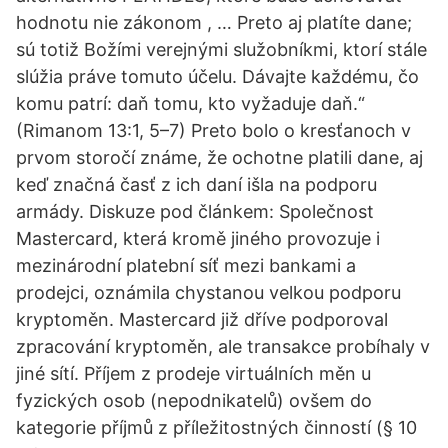
hodnotu nie zákonom , … Preto aj platíte dane;
sú totiž Božími verejnými služobníkmi, ktorí stále
slúžia práve tomuto účelu. Dávajte každému, čo
komu patrí: daň tomu, kto vyžaduje daň.“
(Rimanom 13:1, 5–7) Preto bolo o kresťanoch v
prvom storočí známe, že ochotne platili dane, aj
keď značná časť z ich daní išla na podporu
armády. Diskuze pod článkem: Společnost
Mastercard, která kromě jiného provozuje i
mezinárodní platební síť mezi bankami a
prodejci, oznámila chystanou velkou podporu
kryptoměn. Mastercard již dříve podporoval
zpracování kryptoměn, ale transakce probíhaly v
jiné sítí. Příjem z prodeje virtuálních měn u
fyzických osob (nepodnikatelů) ovšem do
kategorie příjmů z příležitostných činností (§ 10