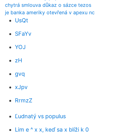
chytrá smlouva důkaz o sázce tezos
je banka ameriky otevřená v apexu nc
UsQt
SFaYv
YOJ
zH
gvq
xJpv
RrmzZ
Ľudnatý vs populus
Lim e ^ x x, keď sa x blíži k 0